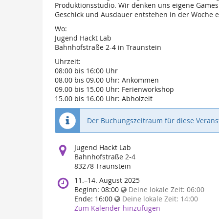
Produktionsstudio. Wir denken uns eigene Games 
Geschick und Ausdauer entstehen in der Woche ei
Wo:
Jugend Hackt Lab
Bahnhofstraße 2-4 in Traunstein
Uhrzeit:
08:00 bis 16:00 Uhr
08.00 bis 09.00 Uhr: Ankommen
09.00 bis 15.00 Uhr: Ferienworkshop
15.00 bis 16.00 Uhr: Abholzeit
Der Buchungszeitraum für diese Veranst
Wo
Jugend Hackt Lab
findet
Bahnhofstraße 2-4
diese
83278 Traunstein
Veranstaltung
Wann
11.
–
14. August 2025
statt?
findet
Beginn:
08:00
Deine lokale Zeit:
06:00
diese
Ende:
16:00
Deine lokale Zeit:
14:00
Veranstaltung
Zum Kalender hinzufügen
statt?