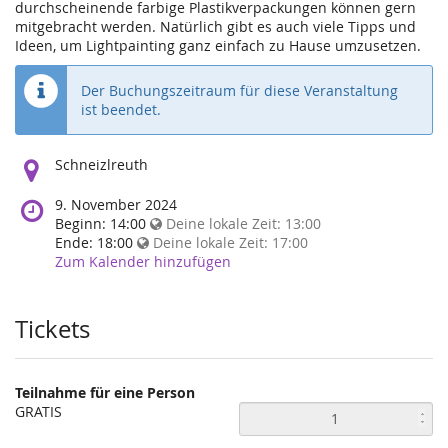
durchscheinende farbige Plastikverpackungen können gern
mitgebracht werden. Natürlich gibt es auch viele Tipps und
Ideen, um Lightpainting ganz einfach zu Hause umzusetzen.
Der Buchungszeitraum für diese Veranstaltung
ist beendet.
Wo
Schneizlreuth
findet
diese
Wann
9. November 2024
Veranstaltung
findet
Beginn:
14:00
Deine lokale Zeit:
13:00
statt?
diese
Ende:
18:00
Deine lokale Zeit:
17:00
Veranstaltung
Zum Kalender hinzufügen
statt?
Tickets
Teilnahme für eine Person
GRATIS