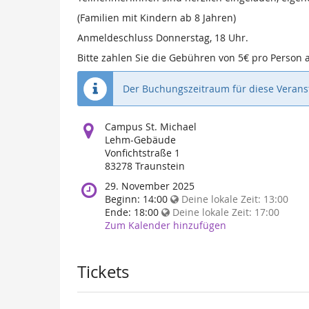
(Familien mit Kindern ab 8 Jahren)
Anmeldeschluss Donnerstag, 18 Uhr.
Bitte zahlen Sie die Gebühren von 5€ pro Person
Der Buchungszeitraum für diese Veranst
Wo
Campus St. Michael
findet
Lehm-Gebäude
diese
Vonfichtstraße 1
Veranstaltung
83278 Traunstein
statt?
Wann
29. November 2025
findet
Beginn:
14:00
Deine lokale Zeit:
13:00
diese
Ende:
18:00
Deine lokale Zeit:
17:00
Veranstaltung
Zum Kalender hinzufügen
statt?
Tickets